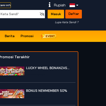
Rupiah
i infokan untuk member setia BONANZA555 menggunakan BING.COM agar dapat
Daftar
Masuk
Lupa Kata Sandi ?
Berita
Promosi
Promosi Terakhir
LUCKY WHEEL BONANZA5...
Selengkapnya
BONUS NEWMEMBER 50%
Selengkapnya