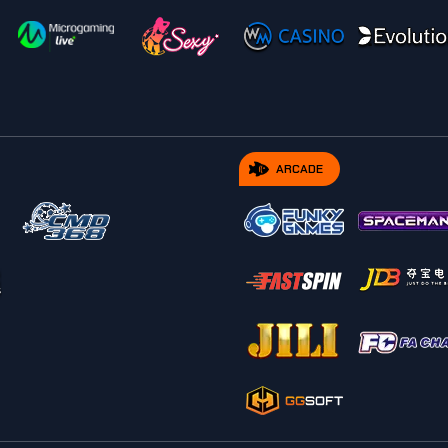
ARCADE