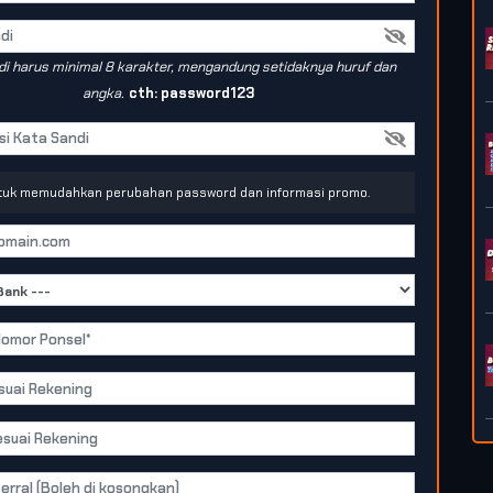
di harus minimal 8 karakter, mengandung setidaknya huruf dan
angka.
cth: password123
untuk memudahkan perubahan password dan informasi promo.