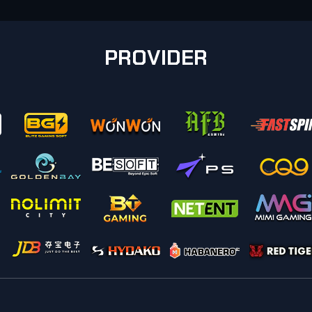
PROVIDER