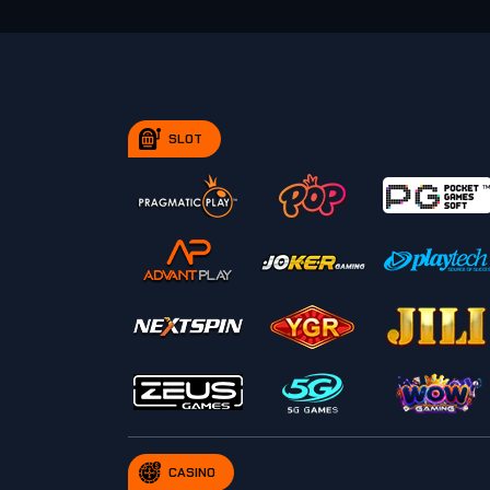
SLOT
CASINO