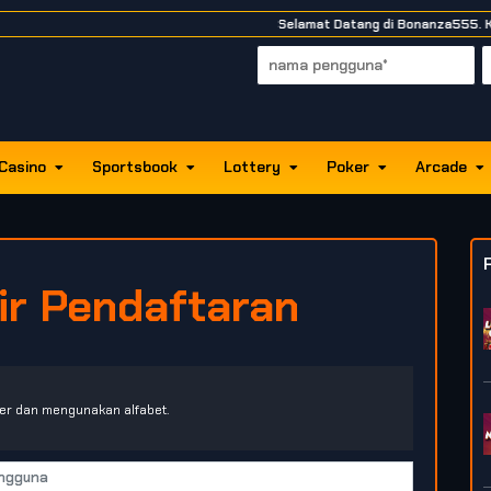
Selamat Datang di Bonanza555. Kam
Casino
Sportsbook
Lottery
Poker
Arcade
ir Pendaftaran
ter dan mengunakan alfabet.