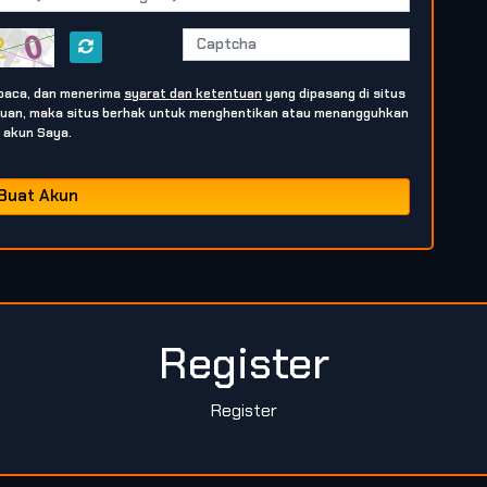
embaca, dan menerima
syarat dan ketentuan
yang dipasang di situs
entuan, maka situs berhak untuk menghentikan atau menangguhkan
akun Saya.
Buat Akun
Register
Register